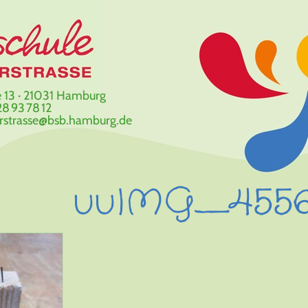
 13 · 21031 Hamburg
8 93 78 12
erstrasse@bsb.hamburg.de
uuIMG_455