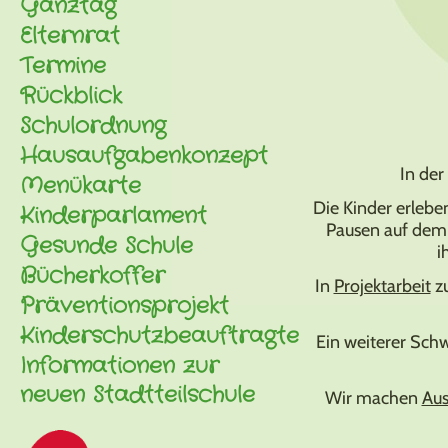
Ganztag
Elternrat
Termine
Rückblick
Schulordnung
Hausaufgabenkonzept
In der
Menükarte
Die Kinder erleb
Kinderparlament
Pausen auf dem 
Gesunde Schule
i
Bücherkoffer
In
Projektarbeit
zu
Präventionsprojekt
Kinderschutzbeauftragte
Ein weiterer Schw
Informationen zur
neuen Stadtteilschule
Wir machen
Aus