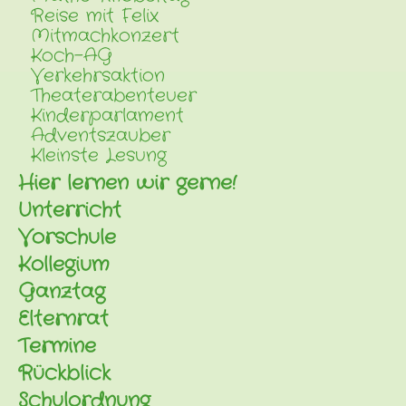
Reise mit Felix
Mitmachkonzert
Koch-AG
Verkehrsaktion
Theaterabenteuer
Kinderparlament
Adventszauber
Kleinste Lesung
Hier lernen wir gerne!
Unterricht
Vorschule
Kollegium
Ganztag
Elternrat
Termine
Rückblick
Schulordnung