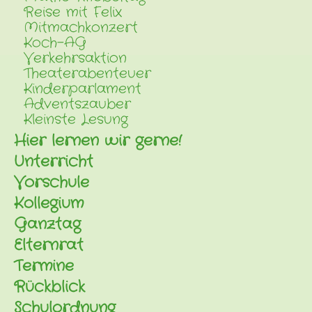
Reise mit Felix
Mitmachkonzert
Koch-AG
Verkehrsaktion
Theaterabenteuer
Kinderparlament
Adventszauber
Kleinste Lesung
Hier lernen wir gerne!
Unterricht
Vorschule
Kollegium
Ganztag
Elternrat
Termine
Rückblick
Schulordnung