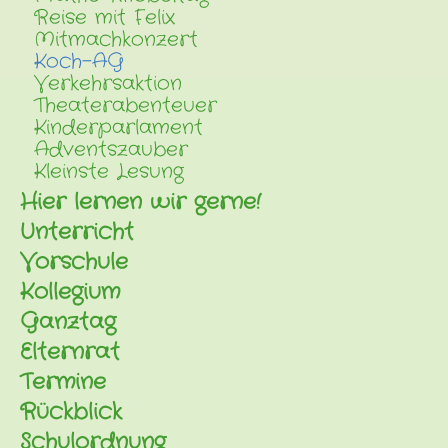
Reise mit Felix
Mitmachkonzert
Koch-AG
Verkehrsaktion
Theaterabenteuer
Kinderparlament
Adventszauber
Kleinste Lesung
Hier lernen wir gerne!
Unterricht
Vorschule
Kollegium
Ganztag
Elternrat
Termine
Rückblick
Schulordnung