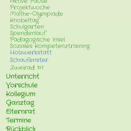
Aktive Pause
Projektwoche
Mathe-Olympiade
Knobeltag
Schulgarten
Spendenlauf
Pädagogische Insel
Soziales Kompetenztraining
Holzwerkstatt
Schaufenster
Zweirad 1×1
Unterricht
Vorschule
Kollegium
Ganztag
Elternrat
Termine
Rückblick